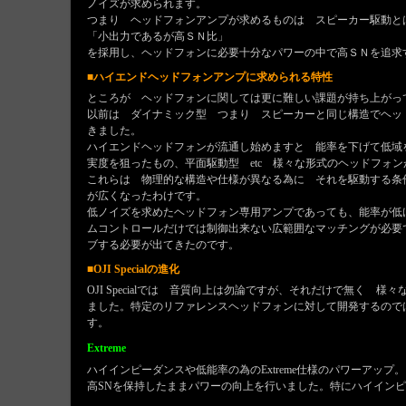
ノイズが求められます。
つまり ヘッドフォンアンプが求めるものは スピーカー駆動と
「小出力であるが高ＳＮ比」
を採用し、ヘッドフォンに必要十分なパワーの中で高ＳＮを追求
■ハイエンドヘッドフォンアンプに求められる特性
ところが ヘッドフォンに関しては更に難しい課題が持ち上がっ
以前は ダイナミック型 つまり スピーカーと同じ構造でヘッ
きました。
ハイエンドヘッドフォンが流通し始めますと 能率を下げて低域
実度を狙ったもの、平面駆動型 etc 様々な形式のヘッドフォ
これらは 物理的な構造や仕様が異なる為に それを駆動する条
が広くなったわけです。
低ノイズを求めたヘッドフォン専用アンプであっても、能率が低
ムコントロールだけでは制御出来ない広範囲なマッチングが必要
ブする必要が出てきたのです。
■OJI Specialの進化
OJI Specialでは 音質向上は勿論ですが、それだけで無く
ました。特定のリファレンスヘッドフォンに対して開発するので
す。
Extreme
ハイインピーダンスや低能率の為のExtreme仕様のパワーアップ。
高SNを保持したままパワーの向上を行いました。特にハイイン