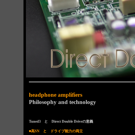
headphone amplifiers
Philosophy and technology
Tuned3 と Direct Double Driveの意義
■高SN と ドライブ能力の両立