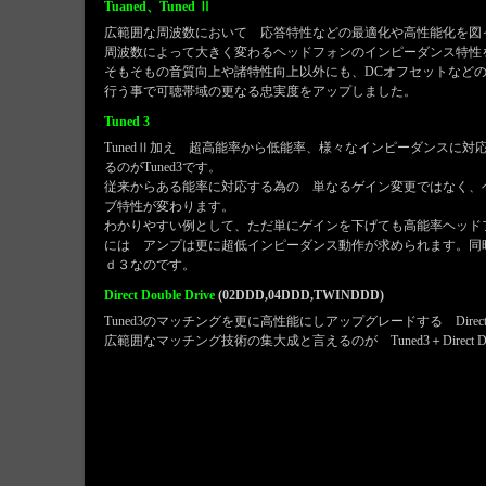
Tuaned、Tuned Ⅱ
広範囲な周波数において 応答特性などの最適化や高性能化を図った
周波数によって大きく変わるヘッドフォンのインピーダンス特性
そもそもの音質向上や諸特性向上以外にも、DCオフセットなど
行う事で可聴帯域の更なる忠実度をアップしました。
Tuned 3
TunedⅡ加え 超高能率から低能率、様々なインピーダンスに
るのがTuned3です。
従来からある能率に対応する為の 単なるゲイン変更ではなく、
ブ特性が変わります。
わかりやすい例として、ただ単にゲインを下げても高能率ヘッド
には アンプは更に超低インピーダンス動作が求められます。同
ｄ３なのです。
Direct Double Drive
(02DDD,04DDD,TWINDDD)
Tuned3のマッチングを更に高性能にしアップグレードする Direct Doub
広範囲なマッチング技術の集大成と言えるのが Tuned3＋Direct Doub