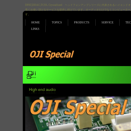
DPAT,DDAC,TCSS､Crystallized ヘッドフォンアンプシリーズに代表されるハ
長くお使い頂けるサービスを提供し続けています。オーディオだけでなくコンピューター,アナロ
す。
HOME
TOPICS
PRODUCTS
SERVICE
TE
LINKS