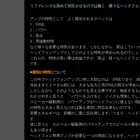
リファレンスを決めて対応させるのでは無く 様々なヘッドフォ
アンプの特性として よく開示されるスペックは
1，SN比
2，パワー
3，歪み
4，周波数特性
など様々な必要な特性があります。しかしながら 実はこういっ
ヘッドフォンアンプとしてどのような特性が求められるのでしょ
これらの 特性が良い事は勿論ですが、実は 様々なヘッドフォ
です。
■個別の特性について
この中でヘッドフォンアンプに特に大切なのは SN比つまり 
含めますとトータル的には 大きな出力と高SN比の両立が求め
しかしながら どのようなものでも言える事ですが、相反するも
わかりやすく言うと 「パワーを上げると ノイズも増加してし
スピーカー駆動用の パワーアンプがヘッドフォンに使えない理
の特性も大きく変えなければ最も適切に対応出来ないのです。
音響エネルギーは 距離の二乗に反比例します。つまり ヘッド
す。
逆に言うと スピーカー駆動用のパワーアンプでスピーカー再生
もあり得ます。
ヘッドフォン専用アンプが必要な一つの理由になります。ヘッド