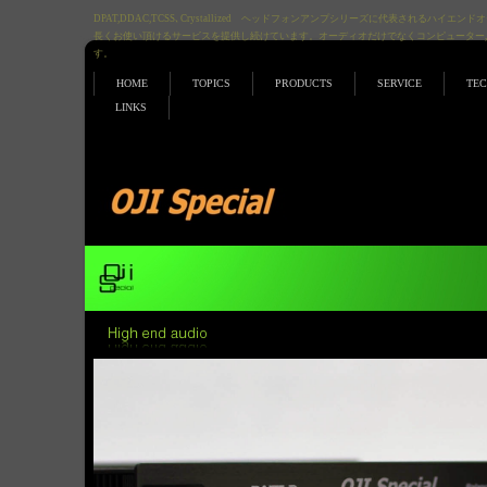
DPAT,DDAC,TCSS､Crystallized ヘッドフォンアンプシリーズに代表されるハ
長くお使い頂けるサービスを提供し続けています。オーディオだけでなくコンピューター,アナロ
す。
HOME
TOPICS
PRODUCTS
SERVICE
TE
LINKS