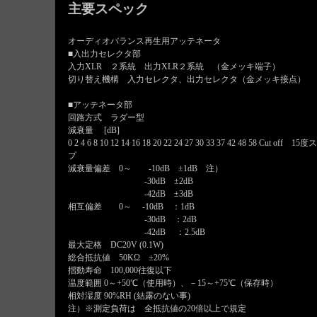
主要スペック
オーディオバランス再生用アッテネータ
■入出力セレクタ部
入力XLR ２系統 出力XLR２系統 （金メッキ端子）
切り替え機構 入力セレクタ、出力セレクタ（金メッキ接点）
■アッテネータ部
回路方式 ラダー型
減衰量 [dB]
0 2 4 6 8 10 12 14 16 18 20 22 24 27 30 33 37 42 48 58 Cut off 1
プ
減衰量偏差 0～ -10dB ±1dB 注）
-30dB ±2dB
-42dB ±3dB
相互偏差 0～ -10dB ：1dB
-30dB ：2dB
-42dB ：2.5dB
最大定格 DC20V (0.1W)
総合抵抗値 50KΩ ±20%
摺動寿命 100,000往復以下
温度範囲 0～+50℃（使用時）、－15～+75℃（保存時）
相対湿度 90%RH (結露のない事)
注）※測定負荷は 全抵抗値の20倍以上で規定