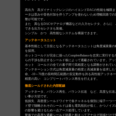
高出力 高ダイナミックレンジのハイエンドDACの性能を極限ま
ータは歪みや音色付加を伴うアンプを使わないため増幅回路での
整が可能です。
また 異なるDACやアナログ機器などの入力セレクタ、さらに
できる出力セレクタも装備。
シンプル かつ 高性能なシステムを構築できます。
アッテネータユニット
基本性能として主役となるアッテネータユニットは角度減衰量の
を採用。
ホットコールドが完全に揃ったCompleteBalanceを忠実に
らの干渉を防止するシールド板によって遮蔽されています。ア
ホット コールドの全ての素子間で高精度となる調整がされてい
アッテネーション方式は角度減衰量の精度と高減衰量を追求したラダー型
命、-10～70度の長時間広範囲の安定動作を誇る高性能アッテネ
精度の高い コンプリートバランス再生を行えます。
徹底シールドされた内部配線
アッテネータ、バランス再生、バランス伝送 など、高度な伝送
い事が大切です。
低損失、高密度シールドワイヤで各チャネルを個別に端子一つ一
ド壁で隔離されそのシールドは最も電気抵抗が低く、かつノイズ
の影響を避けるため一点アース処理しています。
筐体での高度な遮蔽シールド効果と相まってアナログ領域だけで