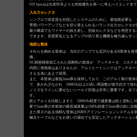
OJI Speciaは生産性等よりも性能優先を第一に考えハイエン
入出力セレクタ
シンプルで高音質を目指したシステムのために、最低限必要な 
専用パワーアンプなどを切り替えられるバランス出力セレクタが
最小構成でもワイヤーの抜き差し、別途セレクタなどを用意する
できます。音質変化となるアンプや切り替え機構を極力減らすシ
強固な筐体
それらを納める筐体は 当社のアンプでも定評があるB筐体を使用
備。
NC精密精密加工された高剛性の筐体が アッテネータ、コネク
内部に発熱体はありませんが、アルミヒートシンクはアッテネー
さえる為にあえて採用。
また 本筐体は最低2mm厚を保持しており、このアルミ製の筐
で、多かれ少なかれ 100KHz以上の高い周波数が彼方此方で
ノイズをラインに乗せないシールド対策は非常に重要です。全て
す。
鉄とアルミを比較しますと 100KHz程度で減衰量は鉄と逆転し
要で2mm厚の本筐体の吸収減衰量は1MHz前後で2mm厚の鉄に比
また厚さのある強靱な筐体はHiRISアイソレーションシステム
極太ケーブルなどをお使いの場合でも安定したアッテネーション